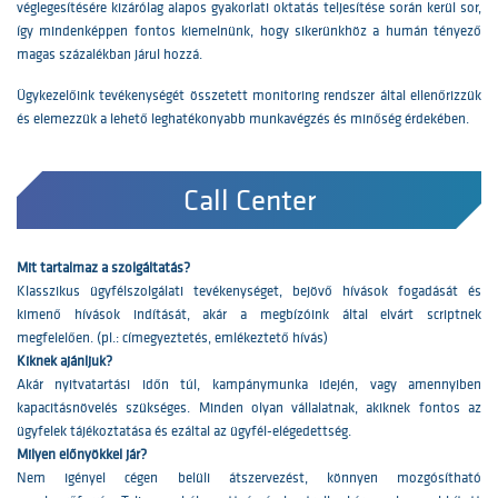
véglegesítésére kizárólag alapos gyakorlati oktatás teljesítése során kerül sor,
így mindenképpen fontos kiemelnünk, hogy sikerünkhöz a humán tényező
magas százalékban járul hozzá.
Ügykezelőink tevékenységét összetett monitoring rendszer által ellenőrizzük
és elemezzük a lehető leghatékonyabb munkavégzés és minőség érdekében.
Call Center
Mit tartalmaz a szolgáltatás?
Klasszikus ügyfélszolgálati tevékenységet, bejövő hívások fogadását és
kimenő hívások indítását, akár a megbízóink által elvárt scriptnek
megfelelően. (pl.: címegyeztetés, emlékeztető hívás)
Kiknek ajánljuk?
Akár nyitvatartási időn túl, kampánymunka idején, vagy amennyiben
kapacitásnövelés szükséges. Minden olyan vállalatnak, akiknek fontos az
ügyfelek tájékoztatása és ezáltal az ügyfél-elégedettség.
Milyen előnyökkel jár?
Nem igényel cégen belüli átszervezést, könnyen mozgósítható