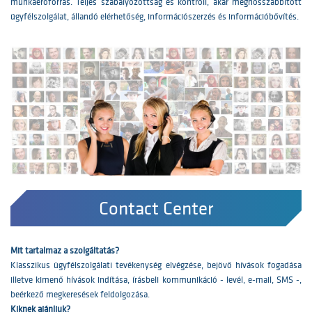
munkaerőforrás. Teljes szabályozottság és kontroll, akár meghosszabbított
ügyfélszolgálat, állandó elérhetőség, információszerzés és információbővítés.
Contact Center
Mit tartalmaz a szolgáltatás?
Klasszikus ügyfélszolgálati tevékenység elvégzése, bejövő hívások fogadása
illetve kimenő hívások indítása, írásbeli kommunikáció - levél, e-mail, SMS -,
beérkező megkeresések feldolgozása.
Kiknek ajánljuk?