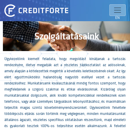
EN
Szolgáltatásaink
Ügykezelőink kiemelt feladata, hogy megoldást kínáljanak a tartozás
rendezésére, illetve megadják azt a részletes tájékoztatást az adósoknak,
amely alapján a kötelezettek megértik a követelés keletkezésének okait. Az így
elért együttműködési hajlandóság nagyobb eséllyel vezet a tartozás
rendezéséhez. Munkatársaink kiválasztásánál mindig fontos szempont, hogy
megfeleljenek a szigorú szakmai és etikai elvárásoknak. Kizárólag olyan
munkatársakkal dolgozunk, akik kiváló kompetenciákkal rendelkeznek ezen
telefonos, vagy akár személyes tárgyalások lebonyolításához, és maximálisan
teljesítik magas szintű követelményrendszerünket. Ügykezelőink felvétele
többlépcsős eljárás során történik meg véglegesen, minden munkatársunkat
általános ágazati, részletes specifikus oktatásban részesítünk, majd elméleti
és gyakorlati tesztek 100%-os teljesítése esetén alkalmazunk. A felvétel