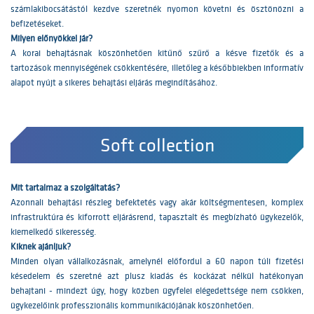
számlakibocsátástól kezdve szeretnék nyomon követni és ösztönözni a
befizetéseket.
Milyen előnyökkel jár?
A korai behajtásnak köszönhetően kitűnő szűrő a késve fizetők és a
tartozások mennyiségének csökkentésére, illetőleg a későbbiekben informatív
alapot nyújt a sikeres behajtási eljárás megindításához.
Soft collection
Mit tartalmaz a szolgáltatás?
Azonnali behajtási részleg befektetés vagy akár költségmentesen, komplex
infrastruktúra és kiforrott eljárásrend, tapasztalt és megbízható ügykezelők,
kiemelkedő sikeresség.
Kiknek ajánljuk?
Minden olyan vállalkozásnak, amelynél előfordul a 60 napon túli fizetési
késedelem és szeretné azt plusz kiadás és kockázat nélkül hatékonyan
behajtani - mindezt úgy, hogy közben ügyfelei elégedettsége nem csökken,
ügykezelőink professzionális kommunikációjának köszönhetően.