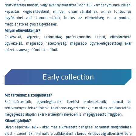
Nyitvatartási időben, vagy akár nyitvatartási időn túl, kampánymunka idején,
kapacitás kiegészítéseként, minden olyan vállalatnak, akinek fontos az
ügyfelekkel való kommunikáció, fontos az elérhetőség és a pontos,
megbízható és gyors ügykezelés.
Milyen előnyökkel jár?
Felkészült, képzett, szakmailag professzionális szintű, ellenőrizhető
ügykezelés, magasabb hatékonyság, magasabb ügyfél-elégedettség akár
előzetes anyagi ráfordítás nélkül.
Early collection
Mit tartalmaz a szolgáltatás?
Számlaértesítők, egyenlegközlők, fizetési emlékeztetők, normál és
tértivevényes felszólítások, telefonos egyeztetések, e-mail-es emlékeztetők,
megegyezés alapján akár Partnerünk nevében is, megegyezéstől függően.
Kiknek ajánljuk?
Olyan cégeknek, akik - akár még a kifejezett behajtási folyamat megindulása
előtt - szeretnék minimálisra csökkenteni a koros kintlévőség állományt és a