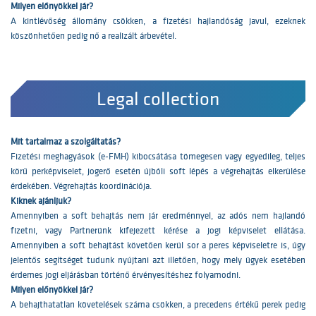
Milyen előnyökkel jár?
A kintlévőség állomány csökken, a fizetési hajlandóság javul, ezeknek
köszönhetően pedig nő a realizált árbevétel.
Legal collection
Mit tartalmaz a szolgáltatás?
Fizetési meghagyások (e-FMH) kibocsátása tömegesen vagy egyedileg, teljes
körű perképviselet, jogerő esetén újbóli soft lépés a végrehajtás elkerülése
érdekében. Végrehajtás koordinációja.
Kiknek ajánljuk?
Amennyiben a soft behajtás nem jár eredménnyel, az adós nem hajlandó
fizetni, vagy Partnerünk kifejezett kérése a jogi képviselet ellátása.
Amennyiben a soft behajtást követően kerül sor a peres képviseletre is, úgy
jelentős segítséget tudunk nyújtani azt illetően, hogy mely ügyek esetében
érdemes jogi eljárásban történő érvényesítéshez folyamodni.
Milyen előnyökkel jár?
A behajthatatlan követelések száma csökken, a precedens értékű perek pedig