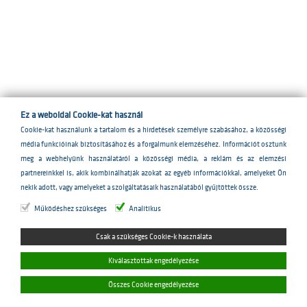
Ez a weboldal Cookie-kat használ
Cookie-kat használunk a tartalom és a hirdetések személyre szabásához, a közösségi
média funkcióinak biztosításához és a forgalmunk elemzéséhez. Információt osztunk
meg a webhelyünk használatáról a közösségi média, a reklám és az elemzési
E-mail:
info@creditforte.hu
partnereinkkel is, akik kombinálhatják azokat az egyéb információkkal, amelyeket Ön
Telefon:
+36 1 5100 830
nekik adott, vagy amelyeket a szolgáltatásaik használatából gyűjtöttek össze.
Adószám: 33021764-2-43
Cégjegyzékszám: 01-10-143635
Működéshez szükséges
Analitikus
Székhely: 1118 Bp. Pannonhalmi út 36-38.
Adatkezelési azonosító: 02807-0001
Süti preferenciák
Adatvédelmi és Adatbiztonsági Szabályzat
Panaszkezelési szabályzat
Meghatalmazás minta