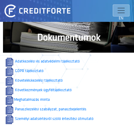
EN
Dokumentumok
Adatkezelési és adatvédelmi tájékoztató
GDPR tájékoztató
Követeléskezelési tájékoztató
Következmények ügyféltájékoztató
Meghatalmazás minta
Panaszkezelési szabályzat, panaszbejelentés
Személyi adatsértésről szóló értesítési útmutató