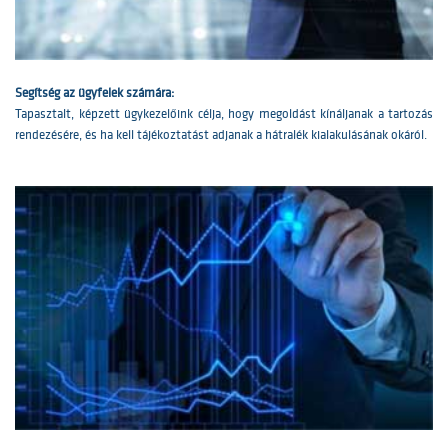
Segítség az ügyfelek számára:
Tapasztalt, képzett ügykezelőink célja, hogy megoldást kínáljanak a tartozás
rendezésére, és ha kell tájékoztatást adjanak a hátralék kialakulásának okáról.