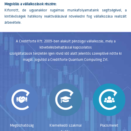
Megoldás a vállalkozások részére:
Kiforrott, de ugyanakkor rugalmas munkafolyamataink segítségével, a
kintlévőségek hatékony reaktiválásával növekedni fog vállalkozása realizált
árbevétele.
A Creditforte Kft. 2009-ben alakult pénzügyi vállalkozás, mely a
követelésbehajtással kapcsolatos
szolgáltatások területén igen rövid idő alatt jelentős szereplővé nőtte ki
magát. Jogutód a Creditforte Quantum Computing Zrt.
Megbízhatóság
Kiemelkedő szakmai
Piacismeret